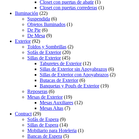
Closet con puertas de abatir
(1)
Closet con puertas correderas
(1)
Iluminación
(22)
Suspendida
(6)
Objetos Iluminados
(1)
De Pie
(6)
De Mesa
(9)
Exterior
(92)
Toldos y Sombrillas
(2)
Sofás de Exterior
(20)
Sillas de Exterior
(45)
Taburetes de Exterior
(12)
Sillas de Exterior sin Apoyabrazos
(6)
Sillas de Exterior con Apoyabrazos
(2)
Butacas de Exterior
(6)
Banquetas y Poufs de Exterior
(19)
Reposeras
(6)
Mesas de Exterior
(19)
Mesas Auxiliares
(12)
Mesas Altas
(7)
Contract
(29)
Sofás de Espera
(9)
Sillas de Espera
(14)
Mobiliario para Hoteleria
(1)
Bancas de Espera
(5)