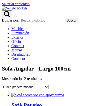
Saltar al contenido
Buscar por:
Buscar
Muebles
Iluminación
Exterior
Oficina
Contract
Marcas
Diseñadores
Contacto
Sofá Angular - Largo 100cm
Mostrando los 2 resultados
Sofá Paraíso