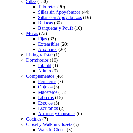
Sillas
(130)
Taburetes
(30)
Sillas sin Apoyabrazos
(44)
Sillas con Apoyabrazos
(16)
Butacas
(30)
Banquetas y Poufs
(10)
Mesas
(72)
Fijas
(32)
Extensibles
(20)
Auxiliares
(20)
Living y Estar
(1)
Dormitorios
(10)
Infantil
(1)
Adulto
(9)
Complementos
(46)
Percheros
(3)
Objetos
(3)
Maceteros
(13)
Libreros
(16)
Espejos
(3)
Escritorios
(2)
Arrimos y Consolas
(6)
Cocinas
(7)
Closet y Walk in Closets
(5)
Walk in Closet
(3)