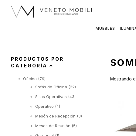
Saltar
al
contenido
MUEBLES
ILUMIN
PRODUCTOS POR
SOM
CATEGORÍA
Oficina
(79)
Mostrando el
Sofás de Oficina
(22)
Sillas Operativas
(43)
Operativo
(4)
Mesón de Recepción
(3)
Mesas de Reunión
(5)
Gerencial
(1)