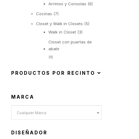
Arrimos y Consolas
(6)
Cocinas
(7)
Closet y Walk in Closets
(5)
Walk in Closet
(3)
Closet con puertas de
abatir
(1)
Closet con puertas
correderas
PRODUCTOS POR RECINTO
(1)
Iluminación
(22)
MARCA
Suspendida
(6)
Objetos Iluminados
(1)
Cualquier Marca
De Pie
(6)
De Mesa
(9)
DISEÑADOR
Exterior
(92)