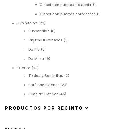
Closet con puertas de abatir
(1)
Closet con puertas correderas
(1)
Iluminación
(22)
Suspendida
(6)
Objetos Iluminados
(1)
De Pie
(6)
De Mesa
(9)
Exterior
(92)
Toldos y Sombrillas
(2)
Sofás de Exterior
(20)
Sillas de Exterior
(45)
Taburetes de Exterior
(12)
PRODUCTOS POR RECINTO
Sillas de Exterior sin Apoyabrazos
(6)
Sillas de Exterior con Apoyabrazos
(2)