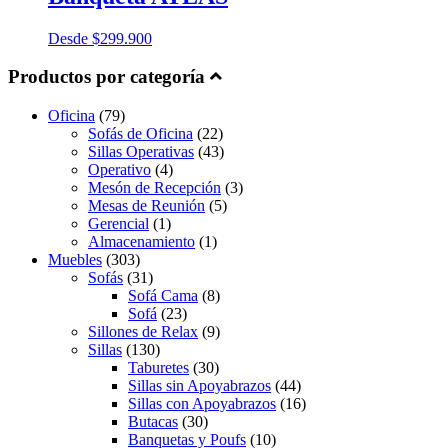
Desde
$
299.900
Productos por categoría
Oficina
(79)
Sofás de Oficina
(22)
Sillas Operativas
(43)
Operativo
(4)
Mesón de Recepción
(3)
Mesas de Reunión
(5)
Gerencial
(1)
Almacenamiento
(1)
Muebles
(303)
Sofás
(31)
Sofá Cama
(8)
Sofá
(23)
Sillones de Relax
(9)
Sillas
(130)
Taburetes
(30)
Sillas sin Apoyabrazos
(44)
Sillas con Apoyabrazos
(16)
Butacas
(30)
Banquetas y Poufs
(10)