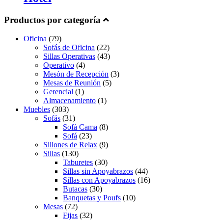
Productos por categoría
Oficina
(79)
Sofás de Oficina
(22)
Sillas Operativas
(43)
Operativo
(4)
Mesón de Recepción
(3)
Mesas de Reunión
(5)
Gerencial
(1)
Almacenamiento
(1)
Muebles
(303)
Sofás
(31)
Sofá Cama
(8)
Sofá
(23)
Sillones de Relax
(9)
Sillas
(130)
Taburetes
(30)
Sillas sin Apoyabrazos
(44)
Sillas con Apoyabrazos
(16)
Butacas
(30)
Banquetas y Poufs
(10)
Mesas
(72)
Fijas
(32)