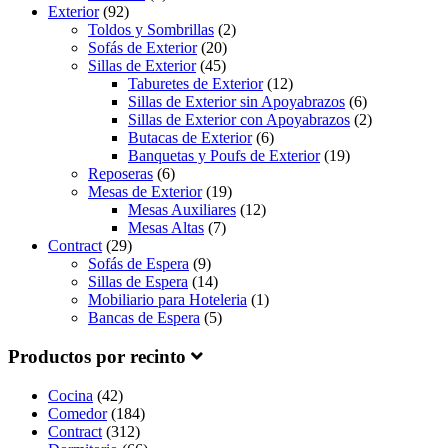
Exterior
(92)
Toldos y Sombrillas
(2)
Sofás de Exterior
(20)
Sillas de Exterior
(45)
Taburetes de Exterior
(12)
Sillas de Exterior sin Apoyabrazos
(6)
Sillas de Exterior con Apoyabrazos
(2)
Butacas de Exterior
(6)
Banquetas y Poufs de Exterior
(19)
Reposeras
(6)
Mesas de Exterior
(19)
Mesas Auxiliares
(12)
Mesas Altas
(7)
Contract
(29)
Sofás de Espera
(9)
Sillas de Espera
(14)
Mobiliario para Hoteleria
(1)
Bancas de Espera
(5)
Productos por recinto
Cocina
(42)
Comedor
(184)
Contract
(312)