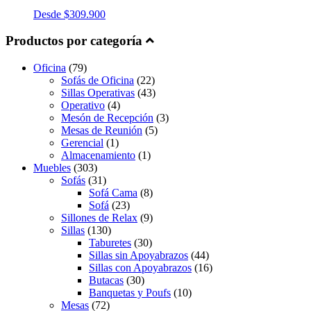
Desde
$
309.900
Productos por categoría
Oficina
(79)
Sofás de Oficina
(22)
Sillas Operativas
(43)
Operativo
(4)
Mesón de Recepción
(3)
Mesas de Reunión
(5)
Gerencial
(1)
Almacenamiento
(1)
Muebles
(303)
Sofás
(31)
Sofá Cama
(8)
Sofá
(23)
Sillones de Relax
(9)
Sillas
(130)
Taburetes
(30)
Sillas sin Apoyabrazos
(44)
Sillas con Apoyabrazos
(16)
Butacas
(30)
Banquetas y Poufs
(10)
Mesas
(72)