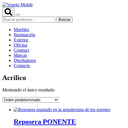
Saltar
al
contenido
Buscar
Buscar
por:
Muebles
Iluminación
Exterior
Oficina
Contract
Marcas
Diseñadores
Contacto
Acrilico
Mostrando el único resultado
Reposera PONENTE