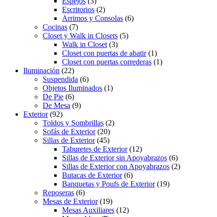
Espejos
(3)
Escritorios
(2)
Arrimos y Consolas
(6)
Cocinas
(7)
Closet y Walk in Closets
(5)
Walk in Closet
(3)
Closet con puertas de abatir
(1)
Closet con puertas correderas
(1)
Iluminación
(22)
Suspendida
(6)
Objetos Iluminados
(1)
De Pie
(6)
De Mesa
(9)
Exterior
(92)
Toldos y Sombrillas
(2)
Sofás de Exterior
(20)
Sillas de Exterior
(45)
Taburetes de Exterior
(12)
Sillas de Exterior sin Apoyabrazos
(6)
Sillas de Exterior con Apoyabrazos
(2)
Butacas de Exterior
(6)
Banquetas y Poufs de Exterior
(19)
Reposeras
(6)
Mesas de Exterior
(19)
Mesas Auxiliares
(12)