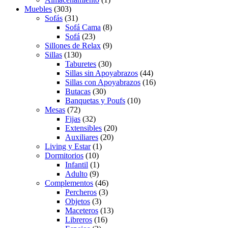
Muebles
(303)
Sofás
(31)
Sofá Cama
(8)
Sofá
(23)
Sillones de Relax
(9)
Sillas
(130)
Taburetes
(30)
Sillas sin Apoyabrazos
(44)
Sillas con Apoyabrazos
(16)
Butacas
(30)
Banquetas y Poufs
(10)
Mesas
(72)
Fijas
(32)
Extensibles
(20)
Auxiliares
(20)
Living y Estar
(1)
Dormitorios
(10)
Infantil
(1)
Adulto
(9)
Complementos
(46)
Percheros
(3)
Objetos
(3)
Maceteros
(13)
Libreros
(16)