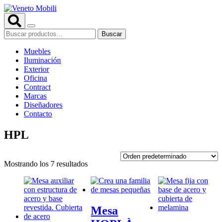
Saltar
al
contenido
Buscar
Buscar
por:
Muebles
Iluminación
Exterior
Oficina
Contract
Marcas
Diseñadores
Contacto
HPL
Mostrando los 7 resultados
Mesa