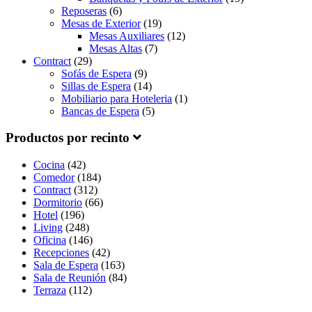
Reposeras
(6)
Mesas de Exterior
(19)
Mesas Auxiliares
(12)
Mesas Altas
(7)
Contract
(29)
Sofás de Espera
(9)
Sillas de Espera
(14)
Mobiliario para Hoteleria
(1)
Bancas de Espera
(5)
Productos por recinto
Cocina
(42)
Comedor
(184)
Contract
(312)
Dormitorio
(66)
Hotel
(196)
Living
(248)
Oficina
(146)
Recepciones
(42)
Sala de Espera
(163)
Sala de Reunión
(84)
Terraza
(112)