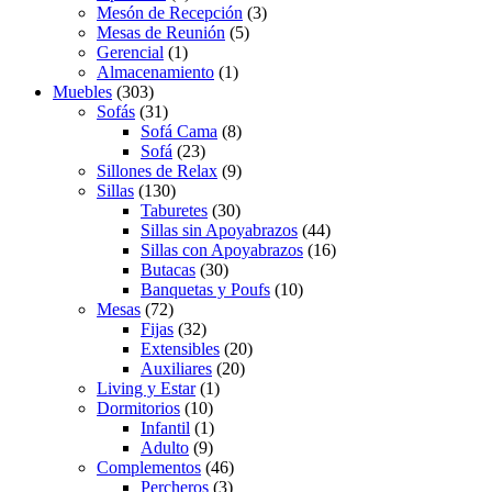
Mesón de Recepción
(3)
Mesas de Reunión
(5)
Gerencial
(1)
Almacenamiento
(1)
Muebles
(303)
Sofás
(31)
Sofá Cama
(8)
Sofá
(23)
Sillones de Relax
(9)
Sillas
(130)
Taburetes
(30)
Sillas sin Apoyabrazos
(44)
Sillas con Apoyabrazos
(16)
Butacas
(30)
Banquetas y Poufs
(10)
Mesas
(72)
Fijas
(32)
Extensibles
(20)
Auxiliares
(20)
Living y Estar
(1)
Dormitorios
(10)
Infantil
(1)
Adulto
(9)
Complementos
(46)
Percheros
(3)