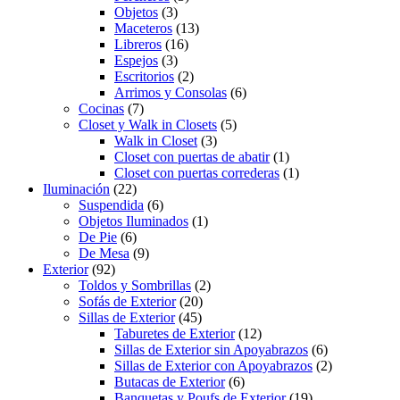
Objetos
(3)
Maceteros
(13)
Libreros
(16)
Espejos
(3)
Escritorios
(2)
Arrimos y Consolas
(6)
Cocinas
(7)
Closet y Walk in Closets
(5)
Walk in Closet
(3)
Closet con puertas de abatir
(1)
Closet con puertas correderas
(1)
Iluminación
(22)
Suspendida
(6)
Objetos Iluminados
(1)
De Pie
(6)
De Mesa
(9)
Exterior
(92)
Toldos y Sombrillas
(2)
Sofás de Exterior
(20)
Sillas de Exterior
(45)
Taburetes de Exterior
(12)
Sillas de Exterior sin Apoyabrazos
(6)
Sillas de Exterior con Apoyabrazos
(2)
Butacas de Exterior
(6)
Banquetas y Poufs de Exterior
(19)