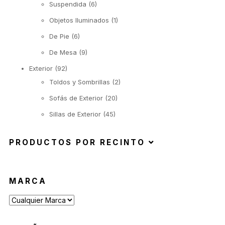
Suspendida
(6)
Objetos Iluminados
(1)
De Pie
(6)
De Mesa
(9)
Exterior
(92)
Toldos y Sombrillas
(2)
Sofás de Exterior
(20)
Sillas de Exterior
(45)
Taburetes de Exterior
(12)
PRODUCTOS POR RECINTO
Sillas de Exterior sin Apoyabrazos
(6)
Sillas de Exterior con Apoyabrazos
(2)
Butacas de Exterior
(6)
MARCA
Banquetas y Poufs de Exterior
(19)
Reposeras
(6)
Mesas de Exterior
(19)