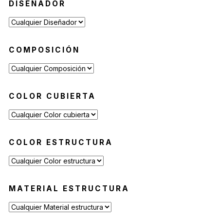
DISEÑADOR
Mesas Auxiliares
(12)
Mesas Altas
(7)
Contract
(29)
COMPOSICIÓN
Sofás de Espera
(9)
Sillas de Espera
(14)
Mobiliario para Hoteleria
(1)
COLOR CUBIERTA
Bancas de Espera
(5)
COLOR ESTRUCTURA
MATERIAL ESTRUCTURA