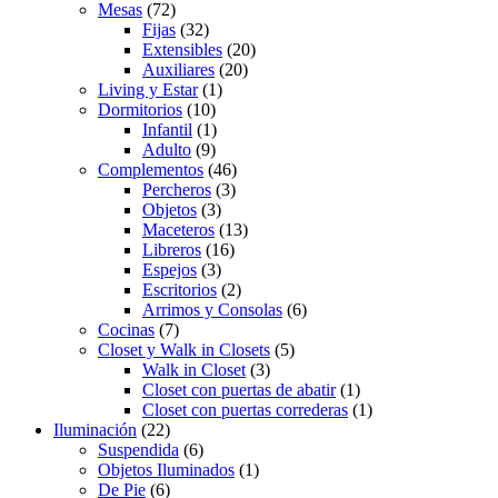
Mesas
(72)
Fijas
(32)
Extensibles
(20)
Auxiliares
(20)
Living y Estar
(1)
Dormitorios
(10)
Infantil
(1)
Adulto
(9)
Complementos
(46)
Percheros
(3)
Objetos
(3)
Maceteros
(13)
Libreros
(16)
Espejos
(3)
Escritorios
(2)
Arrimos y Consolas
(6)
Cocinas
(7)
Closet y Walk in Closets
(5)
Walk in Closet
(3)
Closet con puertas de abatir
(1)
Closet con puertas correderas
(1)
Iluminación
(22)
Suspendida
(6)
Objetos Iluminados
(1)
De Pie
(6)