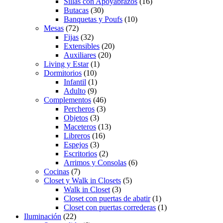
Sillas con Apoyabrazos
(16)
Butacas
(30)
Banquetas y Poufs
(10)
Mesas
(72)
Fijas
(32)
Extensibles
(20)
Auxiliares
(20)
Living y Estar
(1)
Dormitorios
(10)
Infantil
(1)
Adulto
(9)
Complementos
(46)
Percheros
(3)
Objetos
(3)
Maceteros
(13)
Libreros
(16)
Espejos
(3)
Escritorios
(2)
Arrimos y Consolas
(6)
Cocinas
(7)
Closet y Walk in Closets
(5)
Walk in Closet
(3)
Closet con puertas de abatir
(1)
Closet con puertas correderas
(1)
Iluminación
(22)