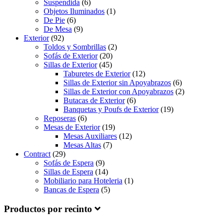
Suspendida
(6)
Objetos Iluminados
(1)
De Pie
(6)
De Mesa
(9)
Exterior
(92)
Toldos y Sombrillas
(2)
Sofás de Exterior
(20)
Sillas de Exterior
(45)
Taburetes de Exterior
(12)
Sillas de Exterior sin Apoyabrazos
(6)
Sillas de Exterior con Apoyabrazos
(2)
Butacas de Exterior
(6)
Banquetas y Poufs de Exterior
(19)
Reposeras
(6)
Mesas de Exterior
(19)
Mesas Auxiliares
(12)
Mesas Altas
(7)
Contract
(29)
Sofás de Espera
(9)
Sillas de Espera
(14)
Mobiliario para Hoteleria
(1)
Bancas de Espera
(5)
Productos por recinto