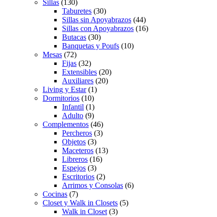
Sillas
(130)
Taburetes
(30)
Sillas sin Apoyabrazos
(44)
Sillas con Apoyabrazos
(16)
Butacas
(30)
Banquetas y Poufs
(10)
Mesas
(72)
Fijas
(32)
Extensibles
(20)
Auxiliares
(20)
Living y Estar
(1)
Dormitorios
(10)
Infantil
(1)
Adulto
(9)
Complementos
(46)
Percheros
(3)
Objetos
(3)
Maceteros
(13)
Libreros
(16)
Espejos
(3)
Escritorios
(2)
Arrimos y Consolas
(6)
Cocinas
(7)
Closet y Walk in Closets
(5)
Walk in Closet
(3)