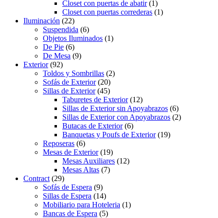
Closet con puertas de abatir
(1)
Closet con puertas correderas
(1)
Iluminación
(22)
Suspendida
(6)
Objetos Iluminados
(1)
De Pie
(6)
De Mesa
(9)
Exterior
(92)
Toldos y Sombrillas
(2)
Sofás de Exterior
(20)
Sillas de Exterior
(45)
Taburetes de Exterior
(12)
Sillas de Exterior sin Apoyabrazos
(6)
Sillas de Exterior con Apoyabrazos
(2)
Butacas de Exterior
(6)
Banquetas y Poufs de Exterior
(19)
Reposeras
(6)
Mesas de Exterior
(19)
Mesas Auxiliares
(12)
Mesas Altas
(7)
Contract
(29)
Sofás de Espera
(9)
Sillas de Espera
(14)
Mobiliario para Hoteleria
(1)
Bancas de Espera
(5)