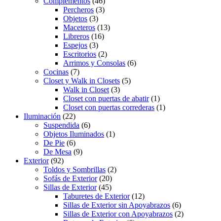
Complementos
(46)
Percheros
(3)
Objetos
(3)
Maceteros
(13)
Libreros
(16)
Espejos
(3)
Escritorios
(2)
Arrimos y Consolas
(6)
Cocinas
(7)
Closet y Walk in Closets
(5)
Walk in Closet
(3)
Closet con puertas de abatir
(1)
Closet con puertas correderas
(1)
Iluminación
(22)
Suspendida
(6)
Objetos Iluminados
(1)
De Pie
(6)
De Mesa
(9)
Exterior
(92)
Toldos y Sombrillas
(2)
Sofás de Exterior
(20)
Sillas de Exterior
(45)
Taburetes de Exterior
(12)
Sillas de Exterior sin Apoyabrazos
(6)
Sillas de Exterior con Apoyabrazos
(2)