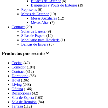
Butacas de Exterior
(6)
Banquetas y Poufs de Exterior
(19)
Reposeras
(6)
Mesas de Exterior
(19)
Mesas Auxiliares
(12)
Mesas Altas
(7)
Contract
(29)
Sofás de Espera
(9)
Sillas de Espera
(14)
Mobiliario para Hoteleria
(1)
Bancas de Espera
(5)
Productos por recinto
Cocina
(42)
Comedor
(184)
Contract
(312)
Dormitorio
(66)
Hotel
(196)
Living
(248)
Oficina
(146)
Recepciones
(42)
Sala de Espera
(163)
Sala de Reunión
(84)
Terraza
(112)