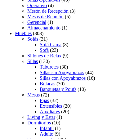
Operativo
(4)
Mesón de Recepción
(3)
Mesas de Reunión
(5)
Gerencial
(1)
Almacenamiento
(1)
Muebles
(303)
Sofás
(31)
Sofá Cama
(8)
Sofá
(23)
Sillones de Relax
(9)
Sillas
(130)
Taburetes
(30)
Sillas sin Apoyabrazos
(44)
Sillas con Apoyabrazos
(16)
Butacas
(30)
Banquetas y Poufs
(10)
Mesas
(72)
Fijas
(32)
Extensibles
(20)
Auxiliares
(20)
Living y Estar
(1)
Dormitorios
(10)
Infantil
(1)
Adulto
(9)