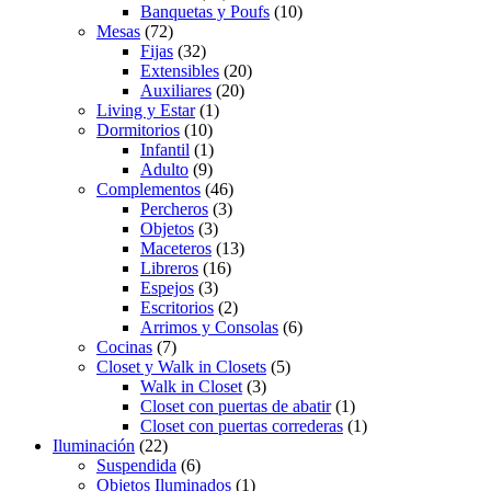
Banquetas y Poufs
(10)
Mesas
(72)
Fijas
(32)
Extensibles
(20)
Auxiliares
(20)
Living y Estar
(1)
Dormitorios
(10)
Infantil
(1)
Adulto
(9)
Complementos
(46)
Percheros
(3)
Objetos
(3)
Maceteros
(13)
Libreros
(16)
Espejos
(3)
Escritorios
(2)
Arrimos y Consolas
(6)
Cocinas
(7)
Closet y Walk in Closets
(5)
Walk in Closet
(3)
Closet con puertas de abatir
(1)
Closet con puertas correderas
(1)
Iluminación
(22)
Suspendida
(6)
Objetos Iluminados
(1)