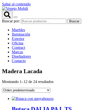
Saltar al contenido
Buscar por:
Buscar
Muebles
Iluminación
Exterior
Oficina
Contract
Marcas
Diseñadores
Contacto
Madera Lacada
Mostrando 1–12 de 24 resultados
Butaca DALIA PA L TS