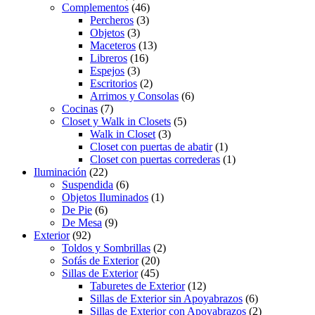
Complementos
(46)
Percheros
(3)
Objetos
(3)
Maceteros
(13)
Libreros
(16)
Espejos
(3)
Escritorios
(2)
Arrimos y Consolas
(6)
Cocinas
(7)
Closet y Walk in Closets
(5)
Walk in Closet
(3)
Closet con puertas de abatir
(1)
Closet con puertas correderas
(1)
Iluminación
(22)
Suspendida
(6)
Objetos Iluminados
(1)
De Pie
(6)
De Mesa
(9)
Exterior
(92)
Toldos y Sombrillas
(2)
Sofás de Exterior
(20)
Sillas de Exterior
(45)
Taburetes de Exterior
(12)
Sillas de Exterior sin Apoyabrazos
(6)
Sillas de Exterior con Apoyabrazos
(2)