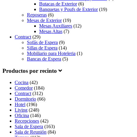
Butacas de Exterior
(6)
Banquetas y Poufs de Exterior
(19)
Reposeras
(6)
Mesas de Exterior
(19)
Mesas Auxiliares
(12)
Mesas Altas
(7)
Contract
(29)
Sofás de Espera
(9)
Sillas de Espera
(14)
Mobiliario para Hoteleria
(1)
Bancas de Espera
(5)
Productos por recinto
Cocina
(42)
Comedor
(184)
Contract
(312)
Dormitorio
(66)
Hotel
(196)
Living
(248)
Oficina
(146)
Recepciones
(42)
Sala de Espera
(163)
Sala de Reunión
(84)