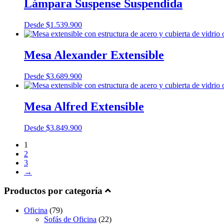
Lámpara Suspense Suspendida
Desde
$
1.539.900
Mesa Alexander Extensible
Desde
$
3.689.900
Mesa Alfred Extensible
Desde
$
3.849.900
1
2
3
→
Productos por categoría
Oficina
(79)
Sofás de Oficina
(22)