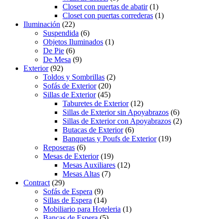
Closet con puertas de abatir
(1)
Closet con puertas correderas
(1)
Iluminación
(22)
Suspendida
(6)
Objetos Iluminados
(1)
De Pie
(6)
De Mesa
(9)
Exterior
(92)
Toldos y Sombrillas
(2)
Sofás de Exterior
(20)
Sillas de Exterior
(45)
Taburetes de Exterior
(12)
Sillas de Exterior sin Apoyabrazos
(6)
Sillas de Exterior con Apoyabrazos
(2)
Butacas de Exterior
(6)
Banquetas y Poufs de Exterior
(19)
Reposeras
(6)
Mesas de Exterior
(19)
Mesas Auxiliares
(12)
Mesas Altas
(7)
Contract
(29)
Sofás de Espera
(9)
Sillas de Espera
(14)
Mobiliario para Hoteleria
(1)
Bancas de Espera
(5)