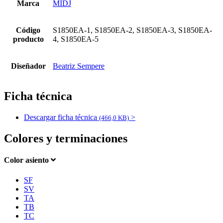
Marca
MIDJ
Código
S1850EA-1, S1850EA-2, S1850EA-3, S1850EA-
producto
4, S1850EA-5
Diseñador
Beatriz Sempere
Ficha técnica
Descargar ficha técnica
>
(466,0 KB)
Colores y terminaciones
Color asiento
SF
SV
TA
TB
TC