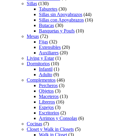
Sillas
(130)
Taburetes
(30)
Sillas sin Apoyabrazos
(44)
Sillas con Apoyabrazos
(16)
Butacas
(30)
Banquetas y Poufs
(10)
Mesas
(72)
Fijas
(32)
Extensibles
(20)
Auxiliares
(20)
Living y Estar
(1)
Dormitorios
(10)
Infantil
(1)
Adulto
(9)
Complementos
(46)
Percheros
(3)
Objetos
(3)
Maceteros
(13)
Libreros
(16)
Espejos
(3)
Escritorios
(2)
Arrimos y Consolas
(6)
Cocinas
(7)
Closet y Walk in Closets
(5)
Walk in Closet
(3)