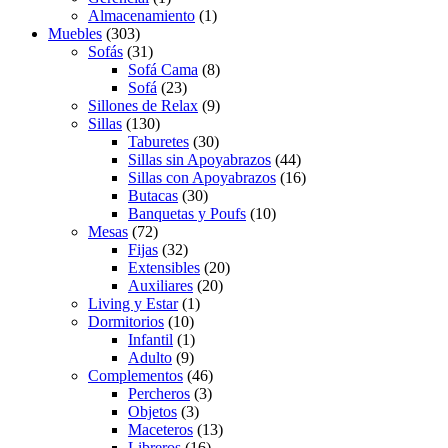
Almacenamiento
(1)
Muebles
(303)
Sofás
(31)
Sofá Cama
(8)
Sofá
(23)
Sillones de Relax
(9)
Sillas
(130)
Taburetes
(30)
Sillas sin Apoyabrazos
(44)
Sillas con Apoyabrazos
(16)
Butacas
(30)
Banquetas y Poufs
(10)
Mesas
(72)
Fijas
(32)
Extensibles
(20)
Auxiliares
(20)
Living y Estar
(1)
Dormitorios
(10)
Infantil
(1)
Adulto
(9)
Complementos
(46)
Percheros
(3)
Objetos
(3)
Maceteros
(13)
Libreros
(16)