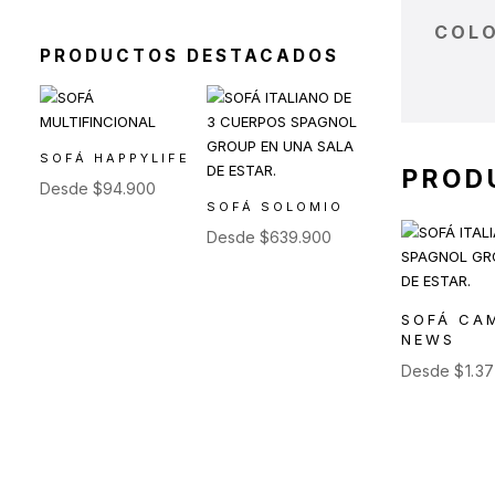
Toldos y Sombrillas
(2)
COLO
PRODUCTOS DESTACADOS
Sofás de Exterior
(20)
Sillas de Exterior
(45)
Taburetes de Exterior
(12)
Sillas de Exterior sin
SOFÁ HAPPYLIFE
PROD
Apoyabrazos
Desde
$
94.900
SOFÁ SOLOMIO
(6)
Desde
$
639.900
Sillas de Exterior con
Apoyabrazos
(2)
SOFÁ CA
Butacas de Exterior
(6)
NEWS
Banquetas y Poufs de
Desde
$
1.3
Exterior
(19)
Reposeras
(6)
Mesas de Exterior
(19)