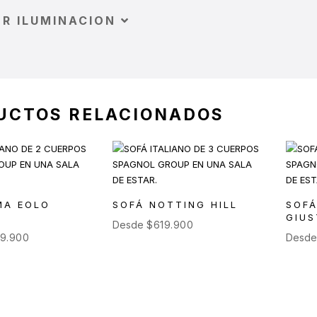
R ILUMINACION
UCTOS RELACIONADOS
MA EOLO
SOFÁ NOTTING HILL
SOF
GIU
Desde
$
619.900
79.900
Desd