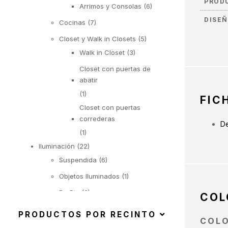
PROD
Arrimos y Consolas
(6)
DISE
Cocinas
(7)
Closet y Walk in Closets
(5)
Walk in Closet
(3)
Closet con puertas de
abatir
(1)
FIC
Closet con puertas
correderas
De
(1)
Iluminación
(22)
Suspendida
(6)
Objetos Iluminados
(1)
De Pie
(6)
COL
De Mesa
(9)
PRODUCTOS POR RECINTO
COL
Exterior
(92)