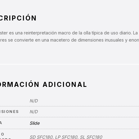
CRIPCIÓN
ter es una reinterpretación macro de la olla típica de uso diario. L
ares se convierte en una macetero de dimensiones inusuales y enor
ORMACIÓN ADICIONAL
N/D
N/D
NSIONES
A
Slide
GO
SD SFC180, LP SFC180, SL SFC180