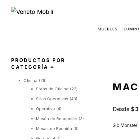
Saltar
al
contenido
MUEBLES
ILUMIN
PRODUCTOS POR
CATEGORÍA
Oficina
(79)
MAC
Sofás de Oficina
(22)
Sillas Operativas
(43)
Desde
$
3
Operativo
(4)
Mesón de Recepción
(3)
Giò Monster e
Mesas de Reunión
(5)
Gerencial
(1)