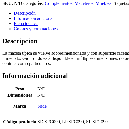
SKU:
N/D
Categorías:
Complementos
,
Maceteros
,
Muebles
Etiqueta
Descripción
Información adicional
Ficha técnica
Colores y terminaciones
Descripción
La maceta típica se vuelve sobredimensionada y con superficie faceta
inmediato. Giò Tondo está disponible en múltiples dimensiones, colore
contract como particulares.
Información adicional
Peso
N/D
Dimensiones
N/D
Marca
Slide
Código producto
SD SFC090, LP SFC090, SL SFC090