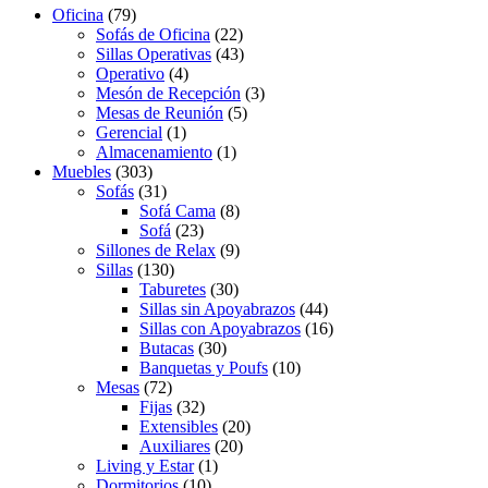
Oficina
(79)
Sofás de Oficina
(22)
Sillas Operativas
(43)
Operativo
(4)
Mesón de Recepción
(3)
Mesas de Reunión
(5)
Gerencial
(1)
Almacenamiento
(1)
Muebles
(303)
Sofás
(31)
Sofá Cama
(8)
Sofá
(23)
Sillones de Relax
(9)
Sillas
(130)
Taburetes
(30)
Sillas sin Apoyabrazos
(44)
Sillas con Apoyabrazos
(16)
Butacas
(30)
Banquetas y Poufs
(10)
Mesas
(72)
Fijas
(32)
Extensibles
(20)
Auxiliares
(20)
Living y Estar
(1)
Dormitorios
(10)