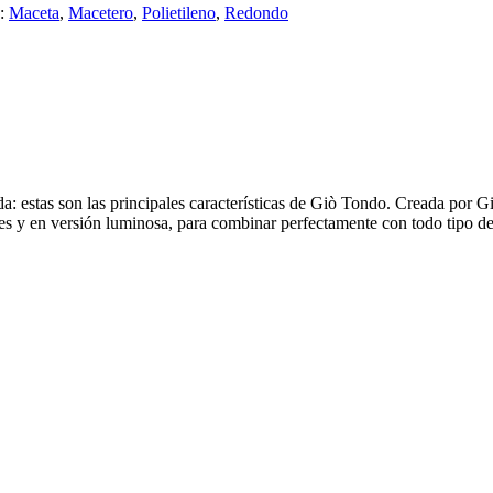
s:
Maceta
,
Macetero
,
Polietileno
,
Redondo
da: estas son las principales características de Giò Tondo. Creada por
s y en versión luminosa, para combinar perfectamente con todo tipo de a