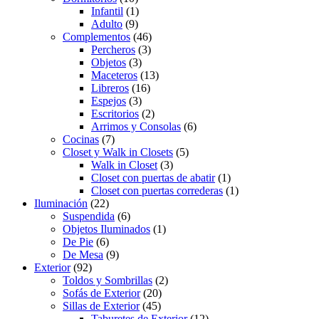
Infantil
(1)
Adulto
(9)
Complementos
(46)
Percheros
(3)
Objetos
(3)
Maceteros
(13)
Libreros
(16)
Espejos
(3)
Escritorios
(2)
Arrimos y Consolas
(6)
Cocinas
(7)
Closet y Walk in Closets
(5)
Walk in Closet
(3)
Closet con puertas de abatir
(1)
Closet con puertas correderas
(1)
Iluminación
(22)
Suspendida
(6)
Objetos Iluminados
(1)
De Pie
(6)
De Mesa
(9)
Exterior
(92)
Toldos y Sombrillas
(2)
Sofás de Exterior
(20)
Sillas de Exterior
(45)
Taburetes de Exterior
(12)