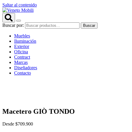
Saltar al contenido
Buscar por:
Buscar
Muebles
Iluminación
Exterior
Oficina
Contract
Marcas
Diseñadores
Contacto
Macetero GIÒ TONDO
Desde
$
709.900