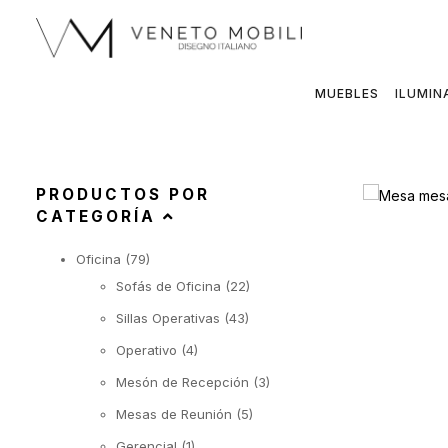
Saltar
al
contenido
MUEBLES
ILUMIN
PRODUCTOS POR
CATEGORÍA
Oficina
(79)
Sofás de Oficina
(22)
Sillas Operativas
(43)
Operativo
(4)
Mesón de Recepción
(3)
Mesas de Reunión
(5)
Gerencial
(1)