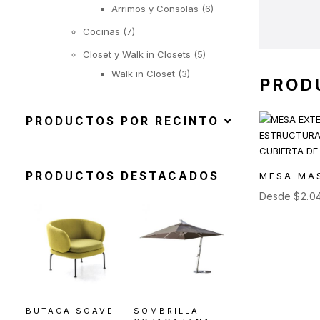
Arrimos y Consolas
(6)
Cocinas
(7)
Closet y Walk in Closets
(5)
Walk in Closet
(3)
PROD
Closet con puertas de
abatir
PRODUCTOS POR RECINTO
(1)
Closet con puertas
correderas
PRODUCTOS DESTACADOS
MESA MA
(1)
Desde
$
2.0
Iluminación
(22)
Suspendida
(6)
Objetos Iluminados
(1)
De Pie
(6)
De Mesa
(9)
BUTACA SOAVE
SOMBRILLA
Exterior
(92)