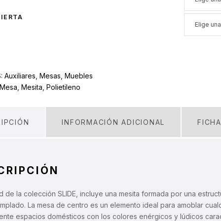
IERTA
S:
Auxiliares
,
Mesas
,
Muebles
Mesa
,
Mesita
,
Polietileno
IPCIÓN
INFORMACIÓN ADICIONAL
FICH
CRIPCIÓN
de la colección SLIDE, incluye una mesita formada por una estructu
templado. La mesa de centro es un elemento ideal para amoblar cual
nte espacios domésticos con los colores enérgicos y lúdicos caract