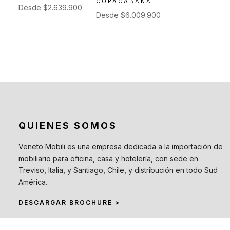
COPACABANA
Desde
$
2.639.900
Toldos y Sombrillas
(2)
Desde
$
6.009.900
Sofás de Exterior
(20)
Sillas de Exterior
(45)
Taburetes de Exterior
(12)
Sillas de Exterior sin
Apoyabrazos
(6)
Sillas de Exterior con
Apoyabrazos
QUIENES SOMOS
(2)
Veneto Mobili es una empresa dedicada a la importación de
Butacas de Exterior
(6)
mobiliario para oficina, casa y hotelería, con sede en
Banquetas y Poufs de
Treviso, Italia, y Santiago, Chile, y distribución en todo Sud
Exterior
América.
(19)
DESCARGAR BROCHURE >
Reposeras
(6)
Mesas de Exterior
(19)