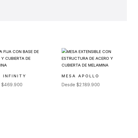
 INFINITY
MESA APOLLO
e
$
469.900
Desde
$
2.189.900