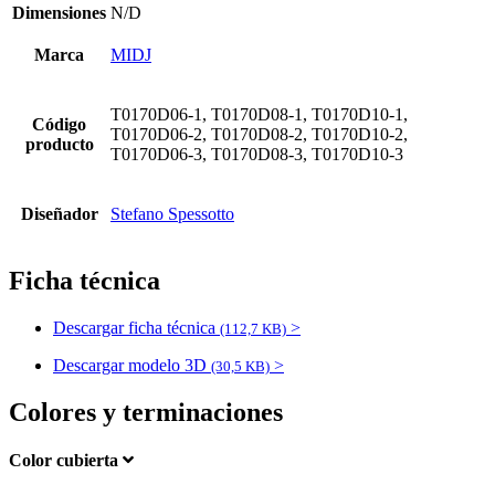
Dimensiones
N/D
Marca
MIDJ
T0170D06-1, T0170D08-1, T0170D10-1,
Código
T0170D06-2, T0170D08-2, T0170D10-2,
producto
T0170D06-3, T0170D08-3, T0170D10-3
Diseñador
Stefano Spessotto
Ficha técnica
Descargar ficha técnica
>
(112,7 KB)
Descargar modelo 3D
>
(30,5 KB)
Colores y terminaciones
Color cubierta