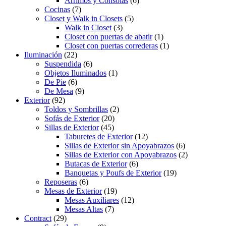
Arrimos y Consolas
(6)
Cocinas
(7)
Closet y Walk in Closets
(5)
Walk in Closet
(3)
Closet con puertas de abatir
(1)
Closet con puertas correderas
(1)
Iluminación
(22)
Suspendida
(6)
Objetos Iluminados
(1)
De Pie
(6)
De Mesa
(9)
Exterior
(92)
Toldos y Sombrillas
(2)
Sofás de Exterior
(20)
Sillas de Exterior
(45)
Taburetes de Exterior
(12)
Sillas de Exterior sin Apoyabrazos
(6)
Sillas de Exterior con Apoyabrazos
(2)
Butacas de Exterior
(6)
Banquetas y Poufs de Exterior
(19)
Reposeras
(6)
Mesas de Exterior
(19)
Mesas Auxiliares
(12)
Mesas Altas
(7)
Contract
(29)