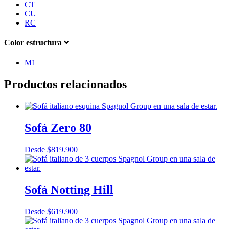
CT
CU
RC
Color estructura
M1
Productos relacionados
Sofá Zero 80
Desde
$
819.900
Sofá Notting Hill
Desde
$
619.900