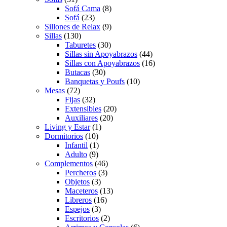
Sofá Cama
(8)
Sofá
(23)
Sillones de Relax
(9)
Sillas
(130)
Taburetes
(30)
Sillas sin Apoyabrazos
(44)
Sillas con Apoyabrazos
(16)
Butacas
(30)
Banquetas y Poufs
(10)
Mesas
(72)
Fijas
(32)
Extensibles
(20)
Auxiliares
(20)
Living y Estar
(1)
Dormitorios
(10)
Infantil
(1)
Adulto
(9)
Complementos
(46)
Percheros
(3)
Objetos
(3)
Maceteros
(13)
Libreros
(16)
Espejos
(3)
Escritorios
(2)