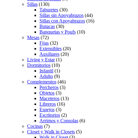
Sillas
(130)
Taburetes
(30)
Sillas sin Apoyabrazos
(44)
Sillas con Apoyabrazos
(16)
Butacas
(30)
Banquetas y Poufs
(10)
Mesas
(72)
Fijas
(32)
Extensibles
(20)
Auxiliares
(20)
Living y Estar
(1)
Dormitorios
(10)
Infantil
(1)
Adulto
(9)
Complementos
(46)
Percheros
(3)
Objetos
(3)
Maceteros
(13)
Libreros
(16)
Espejos
(3)
Escritorios
(2)
Arrimos y Consolas
(6)
Cocinas
(7)
Closet y Walk in Closets
(5)
Walk in Closet
(3)