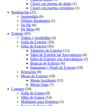
Closet con puertas de abatir
(1)
Closet con puertas correderas
(1)
Iluminación
(22)
Suspendida
(6)
Objetos Iluminados
(1)
De Pie
(6)
De Mesa
(9)
Exterior
(92)
Toldos y Sombrillas
(2)
Sofás de Exterior
(20)
Sillas de Exterior
(45)
Taburetes de Exterior
(12)
Sillas de Exterior sin Apoyabrazos
(6)
Sillas de Exterior con Apoyabrazos
(2)
Butacas de Exterior
(6)
Banquetas y Poufs de Exterior
(19)
Reposeras
(6)
Mesas de Exterior
(19)
Mesas Auxiliares
(12)
Mesas Altas
(7)
Contract
(29)
Sofás de Espera
(9)
Sillas de Espera
(14)
Mobiliario para Hoteleria
(1)
Bancas de Espera
(5)