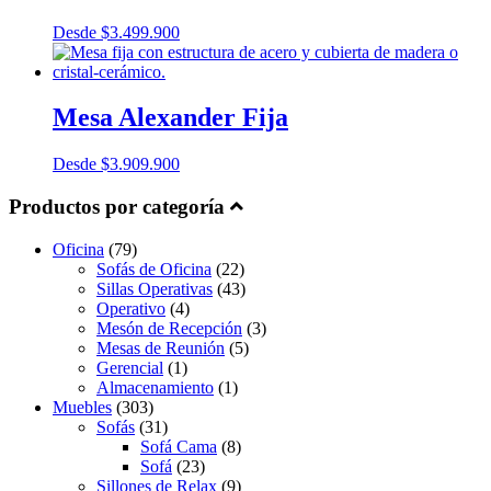
Desde
$
3.499.900
Mesa Alexander Fija
Desde
$
3.909.900
Productos por categoría
Oficina
(79)
Sofás de Oficina
(22)
Sillas Operativas
(43)
Operativo
(4)
Mesón de Recepción
(3)
Mesas de Reunión
(5)
Gerencial
(1)
Almacenamiento
(1)
Muebles
(303)
Sofás
(31)
Sofá Cama
(8)
Sofá
(23)
Sillones de Relax
(9)