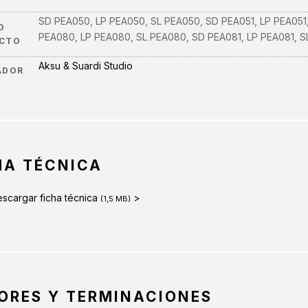
SD PEA050, LP PEA050, SL PEA050, SD PEA051, LP PEA051,
O
PEA080, LP PEA080, SL PEA080, SD PEA081, LP PEA081, S
CTO
Aksu & Suardi Studio
ADOR
HA TÉCNICA
scargar ficha técnica
>
(1,5 MB)
ORES Y TERMINACIONES