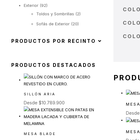
Exterior
(92)
COLO
Toldos y Sombrillas
(2)
COL
Sofás de Exterior
(20)
Sillas de Exterior
(45)
COLO
PRODUCTOS POR RECINTO
Taburetes de Exterior
(12)
Sillas de Exterior sin
Apoyabrazos
PRODUCTOS DESTACADOS
(6)
Sillas de Exterior con
PROD
Apoyabrazos
(2)
SILLÓN ARIA
Butacas de Exterior
(6)
Desde
$
10.789.900
MES
Banquetas y Poufs de
Desd
Exterior
(19)
MESA
Reposeras
(6)
MESA BLADE