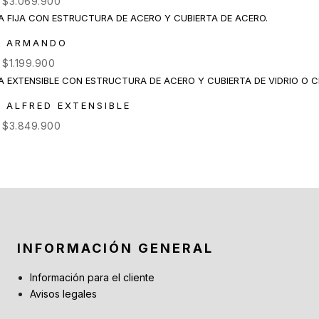
e
$
3.069.900
A ARMANDO
e
$
1.199.900
 ALFRED EXTENSIBLE
e
$
3.849.900
INFORMACIÓN GENERAL
Información para el cliente
Avisos legales