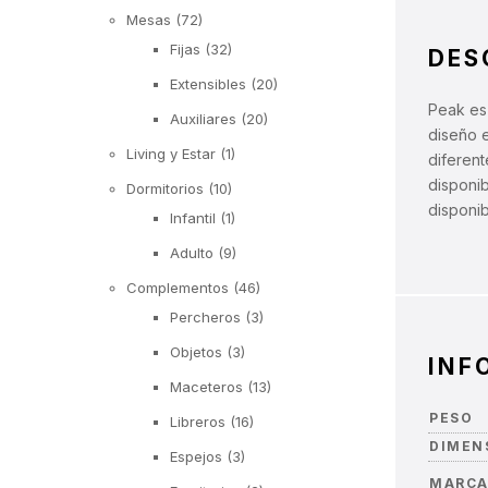
Mesas
(72)
Fijas
(32)
DES
Extensibles
(20)
Peak es 
Auxiliares
(20)
diseño e
Living y Estar
(1)
diferent
disponib
Dormitorios
(10)
disponib
Infantil
(1)
Adulto
(9)
Complementos
(46)
Percheros
(3)
Objetos
(3)
INF
Maceteros
(13)
PESO
Libreros
(16)
DIMEN
Espejos
(3)
MARC