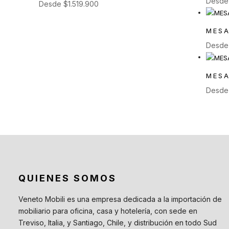
Desd
Desde
$
1.519.900
Mesas de Exterior
(19)
Mesas Auxiliares
(12)
MES
Mesas Altas
(7)
Desd
Contract
(29)
Sofás de Espera
(9)
MESA
Sillas de Espera
(14)
Desd
Mobiliario para Hoteleria
(1)
Bancas de Espera
(5)
QUIENES SOMOS
Veneto Mobili es una empresa dedicada a la importación de
mobiliario para oficina, casa y hotelería, con sede en
Treviso, Italia, y Santiago, Chile, y distribución en todo Sud