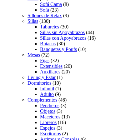
Sofá Cama
(8)
Sofá
(23)
Sillones de Relax
(9)
Sillas
(130)
Taburetes
(30)
Sillas sin Apoyabrazos
(44)
Sillas con Apoyabrazos
(16)
Butacas
(30)
Banquetas y Poufs
(10)
Mesas
(72)
Fijas
(32)
Extensibles
(20)
Auxiliares
(20)
Living y Estar
(1)
Dormitorios
(10)
Infantil
(1)
Adulto
(9)
Complementos
(46)
Percheros
(3)
Objetos
(3)
Maceteros
(13)
Libreros
(16)
Espejos
(3)
Escritorios
(2)
Arrimos y Consolas
(6)