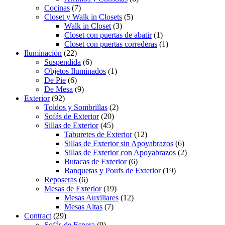
Cocinas
(7)
Closet y Walk in Closets
(5)
Walk in Closet
(3)
Closet con puertas de abatir
(1)
Closet con puertas correderas
(1)
Iluminación
(22)
Suspendida
(6)
Objetos Iluminados
(1)
De Pie
(6)
De Mesa
(9)
Exterior
(92)
Toldos y Sombrillas
(2)
Sofás de Exterior
(20)
Sillas de Exterior
(45)
Taburetes de Exterior
(12)
Sillas de Exterior sin Apoyabrazos
(6)
Sillas de Exterior con Apoyabrazos
(2)
Butacas de Exterior
(6)
Banquetas y Poufs de Exterior
(19)
Reposeras
(6)
Mesas de Exterior
(19)
Mesas Auxiliares
(12)
Mesas Altas
(7)
Contract
(29)
Sofás de Espera
(9)