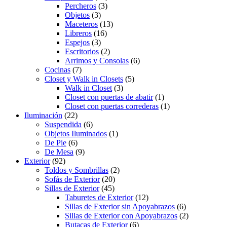
Percheros
(3)
Objetos
(3)
Maceteros
(13)
Libreros
(16)
Espejos
(3)
Escritorios
(2)
Arrimos y Consolas
(6)
Cocinas
(7)
Closet y Walk in Closets
(5)
Walk in Closet
(3)
Closet con puertas de abatir
(1)
Closet con puertas correderas
(1)
Iluminación
(22)
Suspendida
(6)
Objetos Iluminados
(1)
De Pie
(6)
De Mesa
(9)
Exterior
(92)
Toldos y Sombrillas
(2)
Sofás de Exterior
(20)
Sillas de Exterior
(45)
Taburetes de Exterior
(12)
Sillas de Exterior sin Apoyabrazos
(6)
Sillas de Exterior con Apoyabrazos
(2)
Butacas de Exterior
(6)