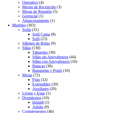
Operativo
(4)
Mesón de Recepción
(3)
Mesas de Reunión
(5)
Gerencial
(1)
Almacenamiento
(1)
Muebles
(303)
Sofás
(31)
Sofá Cama
(8)
Sofá
(23)
Sillones de Relax
(9)
Sillas
(130)
Taburetes
(30)
Sillas sin Apoyabrazos
(44)
Sillas con Apoyabrazos
(16)
Butacas
(30)
Banquetas y Poufs
(10)
Mesas
(72)
Fijas
(32)
Extensibles
(20)
Auxiliares
(20)
Living y Estar
(1)
Dormitorios
(10)
Infantil
(1)
Adulto
(9)
Complementos
(46)