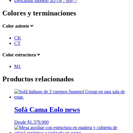
Descargar modelo 3D
>
(38,7 MB)
Colores y terminaciones
Color asiento
CK
CT
Color estructura
M1
Productos relacionados
Sofá Cama Eolo news
Desde
$
1.379.900