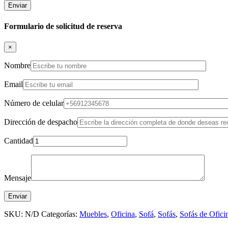
Formulario de solicitud de reserva
×
Nombre
Email
Número de celular
Dirección de despacho
Cantidad
Mensaje
SKU:
N/D
Categorías:
Muebles
,
Oficina
,
Sofá
,
Sofás
,
Sofás de Ofici