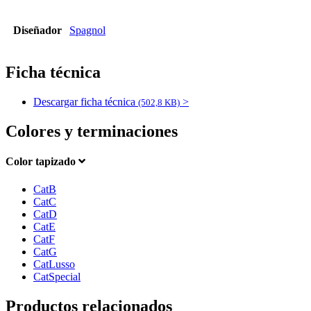
Diseñador
Spagnol
Ficha técnica
Descargar ficha técnica
>
(502,8 KB)
Colores y terminaciones
Color tapizado
CatB
CatC
CatD
CatE
CatF
CatG
CatLusso
CatSpecial
Productos relacionados