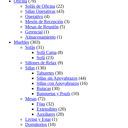
Oficina
(79)
Sofás de Oficina
(22)
Sillas Operativas
(43)
Operativo
(4)
Mesón de Recepción
(3)
Mesas de Reunión
(5)
Gerencial
(1)
Almacenamiento
(1)
Muebles
(303)
Sofás
(31)
Sofá Cama
(8)
Sofá
(23)
Sillones de Relax
(9)
Sillas
(130)
Taburetes
(30)
Sillas sin Apoyabrazos
(44)
Sillas con Apoyabrazos
(16)
Butacas
(30)
Banquetas y Poufs
(10)
Mesas
(72)
Fijas
(32)
Extensibles
(20)
Auxiliares
(20)
Living y Estar
(1)
Dormitorios
(10)