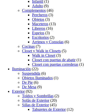
Infantil
(1)
Adulto
(9)
Complementos
(46)
Percheros
(3)
Objetos
(3)
Maceteros
(13)
Libreros
(16)
Espejos
(3)
Escritorios
(2)
Arrimos y Consolas
(6)
Cocinas
(7)
Closet y Walk in Closets
(5)
Walk in Closet
(3)
Closet con puertas de abatir
(1)
Closet con puertas correderas
(1)
Iluminación
(22)
Suspendida
(6)
Objetos Iluminados
(1)
De Pie
(6)
De Mesa
(9)
Exterior
(92)
Toldos y Sombrillas
(2)
Sofás de Exterior
(20)
Sillas de Exterior
(45)
Taburetes de Exterior
(12)