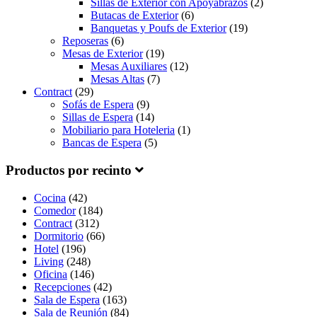
Sillas de Exterior con Apoyabrazos
(2)
Butacas de Exterior
(6)
Banquetas y Poufs de Exterior
(19)
Reposeras
(6)
Mesas de Exterior
(19)
Mesas Auxiliares
(12)
Mesas Altas
(7)
Contract
(29)
Sofás de Espera
(9)
Sillas de Espera
(14)
Mobiliario para Hoteleria
(1)
Bancas de Espera
(5)
Productos por recinto
Cocina
(42)
Comedor
(184)
Contract
(312)
Dormitorio
(66)
Hotel
(196)
Living
(248)
Oficina
(146)
Recepciones
(42)
Sala de Espera
(163)
Sala de Reunión
(84)