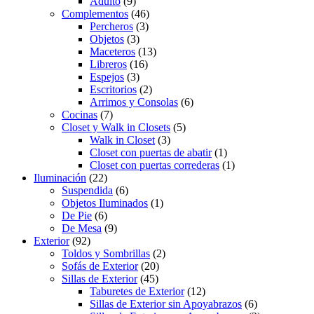
Adulto
(9)
Complementos
(46)
Percheros
(3)
Objetos
(3)
Maceteros
(13)
Libreros
(16)
Espejos
(3)
Escritorios
(2)
Arrimos y Consolas
(6)
Cocinas
(7)
Closet y Walk in Closets
(5)
Walk in Closet
(3)
Closet con puertas de abatir
(1)
Closet con puertas correderas
(1)
Iluminación
(22)
Suspendida
(6)
Objetos Iluminados
(1)
De Pie
(6)
De Mesa
(9)
Exterior
(92)
Toldos y Sombrillas
(2)
Sofás de Exterior
(20)
Sillas de Exterior
(45)
Taburetes de Exterior
(12)
Sillas de Exterior sin Apoyabrazos
(6)