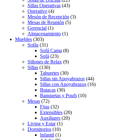
Sillas Operativas
(43)
Operativo
(4)
Mesón de Recepción
(3)
Mesas de Reunión
(5)
Gerencial
(1)
Almacenamiento
(1)
Muebles
(303)
Sofás
(31)
Sofá Cama
(8)
Sofá
(23)
Sillones de Relax
(9)
Sillas
(130)
Taburetes
(30)
Sillas sin Apoyabrazos
(44)
Sillas con Apoyabrazos
(16)
Butacas
(30)
Banquetas y Poufs
(10)
Mesas
(72)
Fijas
(32)
Extensibles
(20)
Auxiliares
(20)
Living y Estar
(1)
Dormitorios
(10)
Infantil
(1)