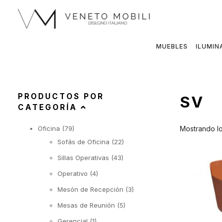
Saltar
al
contenido
MUEBLES
ILUMIN
PRODUCTOS POR
SV
CATEGORÍA
Oficina
(79)
Mostrando lo
Sofás de Oficina
(22)
Sillas Operativas
(43)
Operativo
(4)
Mesón de Recepción
(3)
Mesas de Reunión
(5)
Gerencial
(1)