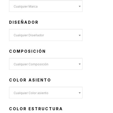
Toldos y Sombrillas
(2)
Cualquier Marca
Sofás de Exterior
(20)
Sillas de Exterior
(45)
DISEÑADOR
Taburetes de Exterior
(12)
Cualquier Diseñador
Sillas de Exterior sin
Apoyabrazos
(6)
COMPOSICIÓN
Sillas de Exterior con
Apoyabrazos
Cualquier Composición
(2)
Butacas de Exterior
(6)
COLOR ASIENTO
Banquetas y Poufs de
Exterior
Cualquier Color asiento
(19)
Reposeras
(6)
COLOR ESTRUCTURA
Mesas de Exterior
(19)