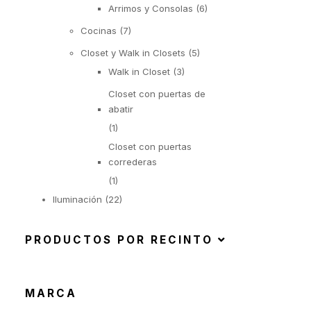
Arrimos y Consolas
(6)
Cocinas
(7)
Closet y Walk in Closets
(5)
Walk in Closet
(3)
Closet con puertas de
abatir
(1)
Closet con puertas
correderas
(1)
Iluminación
(22)
Suspendida
(6)
PRODUCTOS POR RECINTO
Objetos Iluminados
(1)
De Pie
(6)
De Mesa
(9)
MARCA
Exterior
(92)