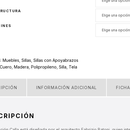
TRUCTURA
JINES
S:
Muebles
,
Sillas
,
Sillas con Apoyabrazos
Cuero
,
Madera
,
Polipropileno
,
Silla
,
Tela
IPCIÓN
INFORMACIÓN ADICIONAL
FICH
CRIPCIÓN
ción Calla está diseñada por el arquitecto Fabrizio Batoni, quien i