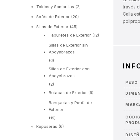
través d
Toldos y Sombrillas
(2)
Calla es
Sofás de Exterior
(20)
poliprop
Sillas de Exterior
(45)
Taburetes de Exterior
(12)
Sillas de Exterior sin
Apoyabrazos
(6)
INF
Sillas de Exterior con
Apoyabrazos
PESO
(2)
Butacas de Exterior
(6)
DIME
Banquetas y Poufs de
MARC
Exterior
CÓDI
(19)
PROD
Reposeras
(6)
DISE
Mesas de Exterior
(19)