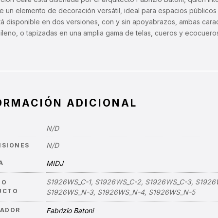
e un elemento de decoración versátil, ideal para espacios públicos
tá disponible en dos versiones, con y sin apoyabrazos, ambas carac
ileno, o tapizadas en una amplia gama de telas, cueros y ecocueros 
ORMACIÓN ADICIONAL
N/D
N/D
NSIONES
A
MIDJ
S1926WS_C-1, S1926WS_C-2, S1926WS_C-3, S1926
GO
UCTO
S1926WS_N-3, S1926WS_N-4, S1926WS_N-5
ÑADOR
Fabrizio Batoni