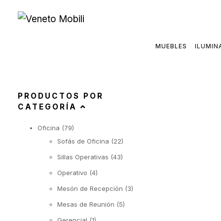
Saltar
al
contenido
MUEBLES
ILUMIN
PRODUCTOS POR
CATEGORÍA
Oficina
(79)
Sofás de Oficina
(22)
Sillas Operativas
(43)
Operativo
(4)
Mesón de Recepción
(3)
Mesas de Reunión
(5)
Gerencial
(1)