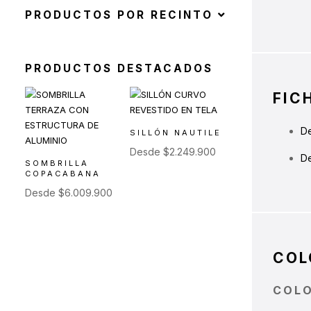
Mesas Auxiliares
(12)
PRODUCTOS POR RECINTO
Mesas Altas
(7)
Contract
(29)
PRODUCTOS DESTACADOS
Sofás de Espera
(9)
FIC
Sillas de Espera
(14)
Mobiliario para Hoteleria
(1)
De
SILLÓN NAUTILE
Bancas de Espera
(5)
Desde
$
2.249.900
De
SOMBRILLA
COPACABANA
Desde
$
6.009.900
COL
COL