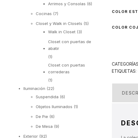
Arrimos y Consolas
(6)
COLOR ES
Cocinas
(7)
Closet y Walk in Closets
(5)
COLOR CO
Walk in Closet
(3)
Closet con puertas de
abatir
(1)
CATEGORÍA
Closet con puertas
ETIQUETAS:
correderas
(1)
Iluminación
(22)
DESCR
Suspendida
(6)
Objetos Iluminados
(1)
De Pie
(6)
DES
De Mesa
(9)
Exterior
(92)
La colec