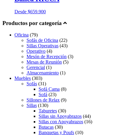
Desde
$
659.900
Productos por categoría
Oficina
(79)
Sofás de Oficina
(22)
Sillas Operativas
(43)
Operativo
(4)
Mesón de Recepción
(3)
Mesas de Reunión
(5)
Gerencial
(1)
Almacenamiento
(1)
Muebles
(303)
Sofás
(31)
Sofá Cama
(8)
Sofá
(23)
Sillones de Relax
(9)
Sillas
(130)
Taburetes
(30)
Sillas sin Apoyabrazos
(44)
Sillas con Apoyabrazos
(16)
Butacas
(30)
Banquetas y Poufs
(10)