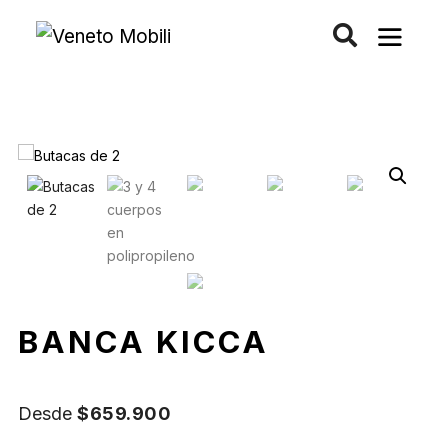
Saltar
al
contenido
BANCA KICCA
Desde
$
659.900