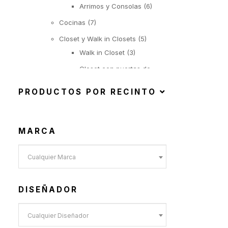
Arrimos y Consolas
(6)
Cocinas
(7)
Closet y Walk in Closets
(5)
Walk in Closet
(3)
Closet con puertas de
abatir
PRODUCTOS POR RECINTO
(1)
Closet con puertas
correderas
MARCA
(1)
Iluminación
(22)
Cualquier Marca
Suspendida
(6)
Objetos Iluminados
(1)
DISEÑADOR
De Pie
(6)
De Mesa
(9)
Cualquier Diseñador
Exterior
(92)