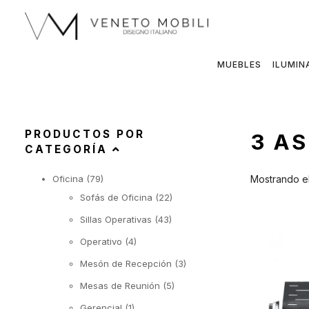
Saltar
al
contenido
MUEBLES
ILUMIN
PRODUCTOS POR
3 A
CATEGORÍA
Oficina
(79)
Mostrando el
Sofás de Oficina
(22)
Sillas Operativas
(43)
Operativo
(4)
Mesón de Recepción
(3)
Mesas de Reunión
(5)
Gerencial
(1)