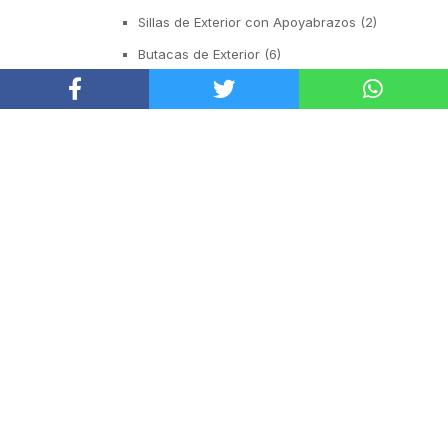
Sillas de Exterior con Apoyabrazos
(2)
Butacas de Exterior
(6)
Banquetas y Poufs de Exterior
(19)
Reposeras
(6)
Mesas de Exterior
(19)
Mesas Auxiliares
(12)
Mesas Altas
(7)
Contract
(29)
Sofás de Espera
(9)
Sillas de Espera
(14)
Mobiliario para Hoteleria
(1)
Bancas de Espera
(5)
PRODUCTOS POR RECINTO