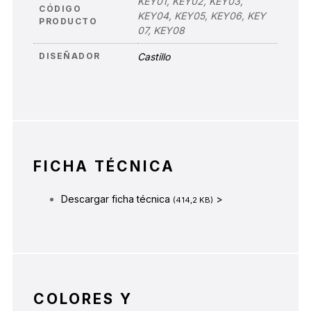
KEY01, KEY02, KEY03,
CÓDIGO
KEY04, KEY05, KEY06, KEY
PRODUCTO
07, KEY08
DISEÑADOR
Castillo
FICHA TÉCNICA
Descargar ficha técnica
>
(414,2 KB)
COLORES Y