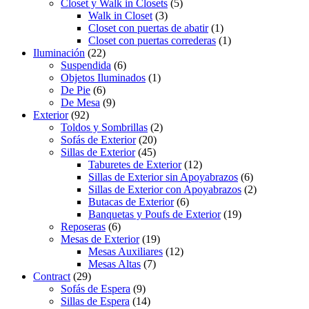
Closet y Walk in Closets
(5)
Walk in Closet
(3)
Closet con puertas de abatir
(1)
Closet con puertas correderas
(1)
Iluminación
(22)
Suspendida
(6)
Objetos Iluminados
(1)
De Pie
(6)
De Mesa
(9)
Exterior
(92)
Toldos y Sombrillas
(2)
Sofás de Exterior
(20)
Sillas de Exterior
(45)
Taburetes de Exterior
(12)
Sillas de Exterior sin Apoyabrazos
(6)
Sillas de Exterior con Apoyabrazos
(2)
Butacas de Exterior
(6)
Banquetas y Poufs de Exterior
(19)
Reposeras
(6)
Mesas de Exterior
(19)
Mesas Auxiliares
(12)
Mesas Altas
(7)
Contract
(29)
Sofás de Espera
(9)
Sillas de Espera
(14)