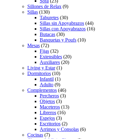
Sofá
(23)
Sillones de Relax
(9)
Sillas
(130)
Taburetes
(30)
Sillas sin Apoyabrazos
(44)
Sillas con Apoyabrazos
(16)
Butacas
(30)
Banquetas y Poufs
(10)
Mesas
(72)
Fijas
(32)
Extensibles
(20)
Auxiliares
(20)
Living y Estar
(1)
Dormitorios
(10)
Infantil
(1)
Adulto
(9)
Complementos
(46)
Percheros
(3)
Objetos
(3)
Maceteros
(13)
Libreros
(16)
Espejos
(3)
Escritorios
(2)
Arrimos y Consolas
(6)
Cocinas
(7)