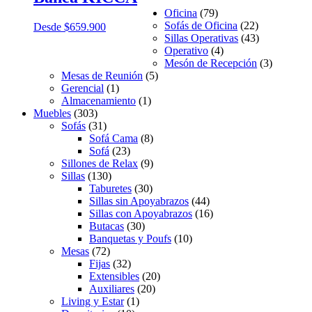
Oficina
(79)
Sofás de Oficina
(22)
Desde
$
659.900
Sillas Operativas
(43)
Operativo
(4)
Mesón de Recepción
(3)
Mesas de Reunión
(5)
Gerencial
(1)
Almacenamiento
(1)
Muebles
(303)
Sofás
(31)
Sofá Cama
(8)
Sofá
(23)
Sillones de Relax
(9)
Sillas
(130)
Taburetes
(30)
Sillas sin Apoyabrazos
(44)
Sillas con Apoyabrazos
(16)
Butacas
(30)
Banquetas y Poufs
(10)
Mesas
(72)
Fijas
(32)
Extensibles
(20)
Auxiliares
(20)
Living y Estar
(1)