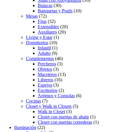
Sillas con Apoyabrazos
(16)
Butacas
(30)
Banquetas y Poufs
(10)
Mesas
(72)
Fijas
(32)
Extensibles
(20)
Auxiliares
(20)
Living y Estar
(1)
Dormitorios
(10)
Infantil
(1)
Adulto
(9)
Complementos
(46)
Percheros
(3)
Objetos
(3)
Maceteros
(13)
Libreros
(16)
Espejos
(3)
Escritorios
(2)
Arrimos y Consolas
(6)
Cocinas
(7)
Closet y Walk in Closets
(5)
Walk in Closet
(3)
Closet con puertas de abatir
(1)
Closet con puertas correderas
(1)
Iluminación
(22)