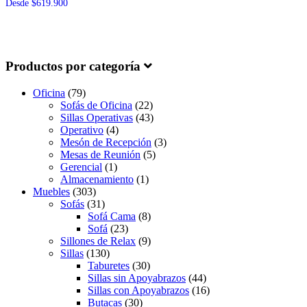
Desde
$
619.900
Productos por categoría
Oficina
(79)
Sofás de Oficina
(22)
Sillas Operativas
(43)
Operativo
(4)
Mesón de Recepción
(3)
Mesas de Reunión
(5)
Gerencial
(1)
Almacenamiento
(1)
Muebles
(303)
Sofás
(31)
Sofá Cama
(8)
Sofá
(23)
Sillones de Relax
(9)
Sillas
(130)
Taburetes
(30)
Sillas sin Apoyabrazos
(44)
Sillas con Apoyabrazos
(16)
Butacas
(30)