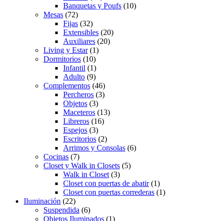
Banquetas y Poufs
(10)
Mesas
(72)
Fijas
(32)
Extensibles
(20)
Auxiliares
(20)
Living y Estar
(1)
Dormitorios
(10)
Infantil
(1)
Adulto
(9)
Complementos
(46)
Percheros
(3)
Objetos
(3)
Maceteros
(13)
Libreros
(16)
Espejos
(3)
Escritorios
(2)
Arrimos y Consolas
(6)
Cocinas
(7)
Closet y Walk in Closets
(5)
Walk in Closet
(3)
Closet con puertas de abatir
(1)
Closet con puertas correderas
(1)
Iluminación
(22)
Suspendida
(6)
Objetos Iluminados
(1)