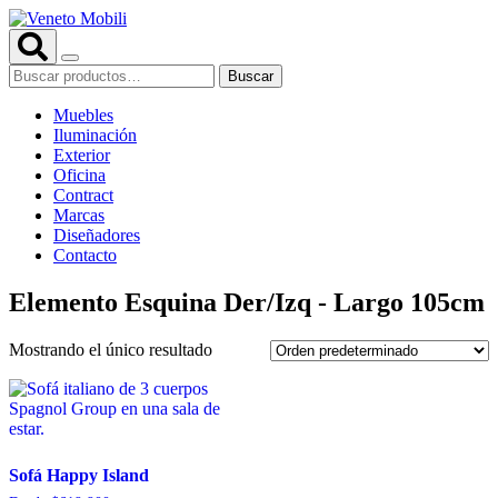
Saltar
al
contenido
Buscar
Buscar
por:
Muebles
Iluminación
Exterior
Oficina
Contract
Marcas
Diseñadores
Contacto
Elemento Esquina Der/Izq - Largo 105cm
Mostrando el único resultado
Sofá Happy Island