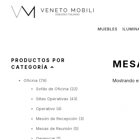
Saltar
al
contenido
MUEBLES
ILUMIN
PRODUCTOS POR
MES
CATEGORÍA
Oficina
(79)
Mostrando el
Sofás de Oficina
(22)
Sillas Operativas
(43)
Operativo
(4)
Mesón de Recepción
(3)
Mesas de Reunión
(5)
Gerencial
(1)