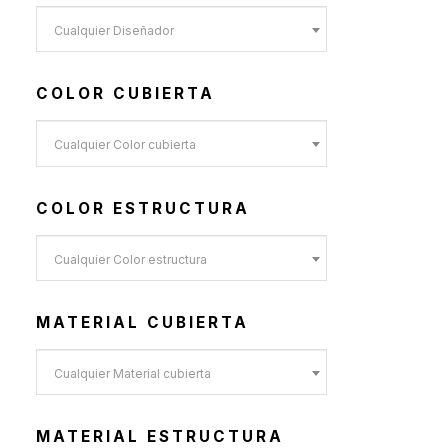
Toldos y Sombrillas
(2)
Cualquier Diseñador
Sofás de Exterior
(20)
Sillas de Exterior
(45)
COLOR CUBIERTA
Taburetes de Exterior
(12)
Sillas de Exterior sin
Cualquier Color cubierta
Apoyabrazos
(6)
COLOR ESTRUCTURA
Sillas de Exterior con
Apoyabrazos
Cualquier Color estructura
(2)
Butacas de Exterior
(6)
MATERIAL CUBIERTA
Banquetas y Poufs de
Exterior
Cualquier Material cubierta
(19)
Reposeras
(6)
MATERIAL ESTRUCTURA
Mesas de Exterior
(19)