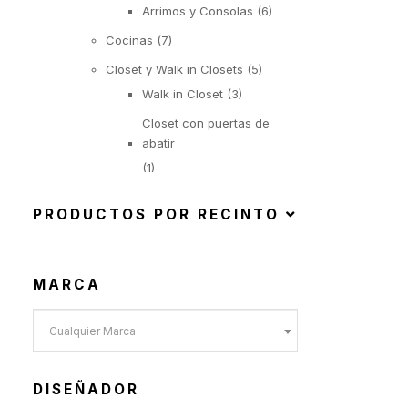
Arrimos y Consolas
(6)
Cocinas
(7)
Closet y Walk in Closets
(5)
Walk in Closet
(3)
Closet con puertas de
abatir
(1)
Closet con puertas
correderas
PRODUCTOS POR RECINTO
(1)
Iluminación
(22)
MARCA
Suspendida
(6)
Objetos Iluminados
(1)
Cualquier Marca
De Pie
(6)
De Mesa
(9)
DISEÑADOR
Exterior
(92)