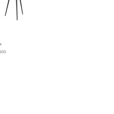
P
.900