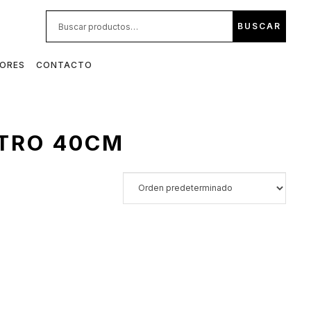
BUS
BUSCAR
POR:
DORES
CONTACTO
ETRO 40CM