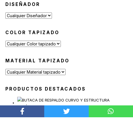
DISEÑADOR
Reposeras
(6)
Mesas de Exterior
(19)
Mesas Auxiliares
(12)
COLOR TAPIZADO
Mesas Altas
(7)
Contract
(29)
Sofás de Espera
(9)
MATERIAL TAPIZADO
Sillas de Espera
(14)
Mobiliario para Hoteleria
(1)
Bancas de Espera
(5)
PRODUCTOS DESTACADOS
BUTACA SOAVE
Desde
$
2.639.900