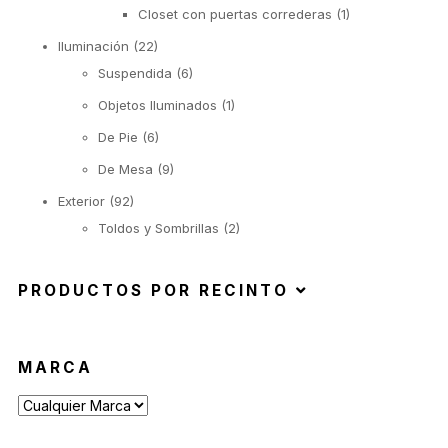
Closet con puertas correderas
(1)
Iluminación
(22)
Suspendida
(6)
Objetos Iluminados
(1)
De Pie
(6)
De Mesa
(9)
Exterior
(92)
Toldos y Sombrillas
(2)
Sofás de Exterior
(20)
PRODUCTOS POR RECINTO
Sillas de Exterior
(45)
Taburetes de Exterior
(12)
Sillas de Exterior sin Apoyabrazos
(6)
MARCA
Sillas de Exterior con Apoyabrazos
(2)
Butacas de Exterior
(6)
Banquetas y Poufs de Exterior
(19)