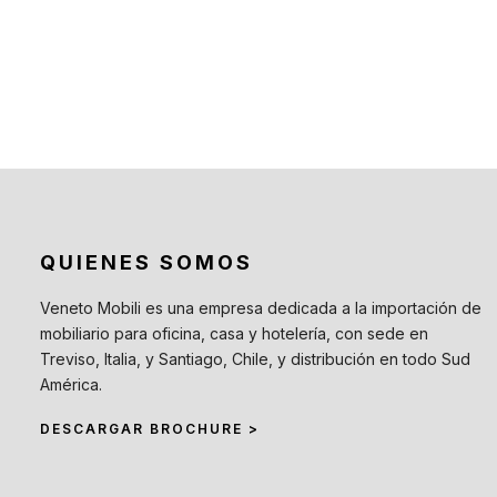
Mesas Auxiliares
(12)
Mesas Altas
(7)
Contract
(29)
Sofás de Espera
(9)
Sillas de Espera
(14)
Mobiliario para Hoteleria
(1)
Bancas de Espera
(5)
QUIENES SOMOS
Veneto Mobili es una empresa dedicada a la importación de
mobiliario para oficina, casa y hotelería, con sede en
Treviso, Italia, y Santiago, Chile, y distribución en todo Sud
América.
DESCARGAR BROCHURE >