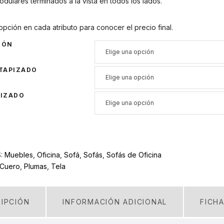
dulares terminados a la vista en todos los lados.
opción en cada atributo para conocer el precio final.
IÓN
TAPIZADO
PIZADO
S:
Muebles
,
Oficina
,
Sofá
,
Sofás
,
Sofás de Oficina
Cuero
,
Plumas
,
Tela
IPCIÓN
INFORMACIÓN ADICIONAL
FICH