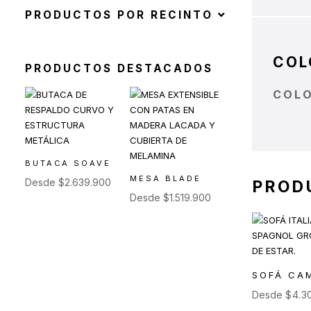
PRODUCTOS POR RECINTO
Toldos y Sombrillas
(2)
Sofás de Exterior
(20)
Sillas de Exterior
(45)
COL
PRODUCTOS DESTACADOS
Taburetes de Exterior
(12)
COL
Sillas de Exterior sin
Apoyabrazos
(6)
Sillas de Exterior con
BUTACA SOAVE
Apoyabrazos
MESA BLADE
Desde
$
2.639.900
PROD
(2)
Desde
$
1.519.900
Butacas de Exterior
(6)
Banquetas y Poufs de
Exterior
(19)
SOFÁ CA
Reposeras
(6)
Desde
$
4.3
Mesas de Exterior
(19)