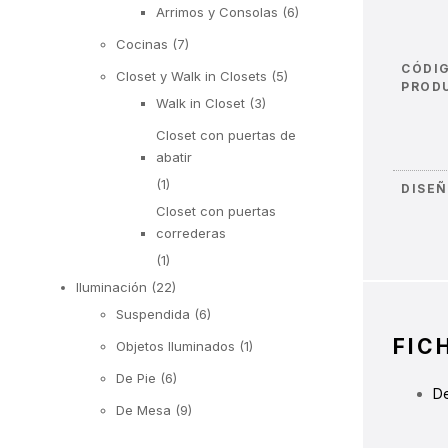
Arrimos y Consolas
(6)
Cocinas
(7)
CÓDI
Closet y Walk in Closets
(5)
PROD
Walk in Closet
(3)
Closet con puertas de
abatir
(1)
DISE
Closet con puertas
correderas
(1)
Iluminación
(22)
Suspendida
(6)
FIC
Objetos Iluminados
(1)
De Pie
(6)
De
De Mesa
(9)
Exterior
(92)