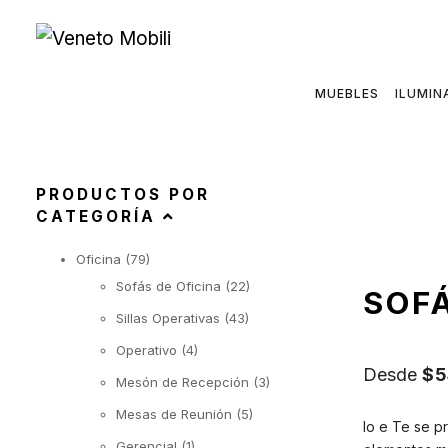
Saltar
al
contenido
MUEBLES
ILUMIN
PRODUCTOS POR
CATEGORÍA
Oficina
(79)
Sofás de Oficina
(22)
SOFÁ
Sillas Operativas
(43)
Operativo
(4)
Desde
$
5
Mesón de Recepción
(3)
Mesas de Reunión
(5)
Io e Te se p
Gerencial
(1)