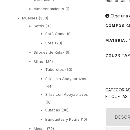
elementos mo
Almacenamiento
(1)
Elige una 
Muebles
(303)
Sofás
(31)
COMPOSIC
Sofá Cama
(8)
MATERIAL 
Sofá
(23)
Sillones de Relax
(9)
COLOR TA
Sillas
(130)
Taburetes
(30)
Sillas sin Apoyabrazos
(44)
CATEGORÍA
Sillas con Apoyabrazos
ETIQUETAS:
(16)
Butacas
(30)
DESCR
Banquetas y Poufs
(10)
Mesas
(72)