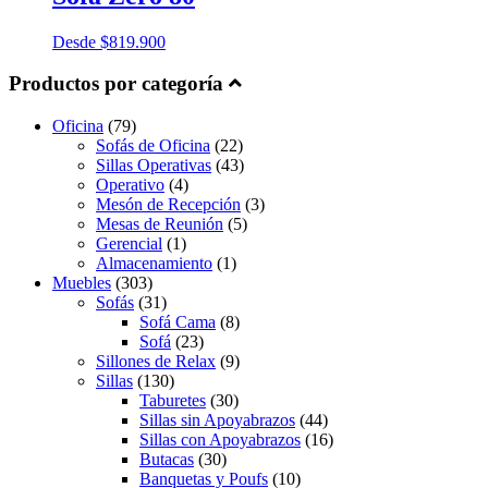
Desde
$
819.900
Productos por categoría
Oficina
(79)
Sofás de Oficina
(22)
Sillas Operativas
(43)
Operativo
(4)
Mesón de Recepción
(3)
Mesas de Reunión
(5)
Gerencial
(1)
Almacenamiento
(1)
Muebles
(303)
Sofás
(31)
Sofá Cama
(8)
Sofá
(23)
Sillones de Relax
(9)
Sillas
(130)
Taburetes
(30)
Sillas sin Apoyabrazos
(44)
Sillas con Apoyabrazos
(16)
Butacas
(30)
Banquetas y Poufs
(10)