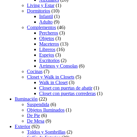
Living y Estar
(1)
Dormitorios
(10)
Infantil
(1)
Adulto
(9)
Complementos
(46)
Percheros
(3)
Objetos
(3)
Maceteros
(13)
Libreros
(16)
Espejos
(3)
Escritorios
(2)
Arrimos y Consolas
(6)
Cocinas
(7)
Closet y Walk in Closets
(5)
Walk in Closet
(3)
Closet con puertas de abatir
(1)
Closet con puertas correderas
(1)
Iluminación
(22)
Suspendida
(6)
Objetos Iluminados
(1)
De Pie
(6)
De Mesa
(9)
Exterior
(92)
Toldos y Sombrillas
(2)