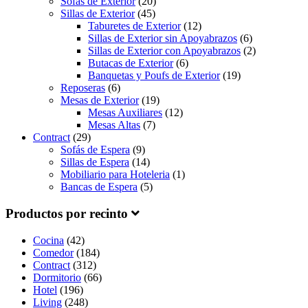
Sofás de Exterior
(20)
Sillas de Exterior
(45)
Taburetes de Exterior
(12)
Sillas de Exterior sin Apoyabrazos
(6)
Sillas de Exterior con Apoyabrazos
(2)
Butacas de Exterior
(6)
Banquetas y Poufs de Exterior
(19)
Reposeras
(6)
Mesas de Exterior
(19)
Mesas Auxiliares
(12)
Mesas Altas
(7)
Contract
(29)
Sofás de Espera
(9)
Sillas de Espera
(14)
Mobiliario para Hoteleria
(1)
Bancas de Espera
(5)
Productos por recinto
Cocina
(42)
Comedor
(184)
Contract
(312)
Dormitorio
(66)
Hotel
(196)
Living
(248)