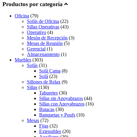
Productos por categoría
Oficina
(79)
Sofás de Oficina
(22)
Sillas Operativas
(43)
Operativo
(4)
Mesón de Recepción
(3)
Mesas de Reunión
(5)
Gerencial
(1)
Almacenamiento
(1)
Muebles
(303)
Sofás
(31)
Sofá Cama
(8)
Sofá
(23)
Sillones de Relax
(9)
Sillas
(130)
Taburetes
(30)
Sillas sin Apoyabrazos
(44)
Sillas con Apoyabrazos
(16)
Butacas
(30)
Banquetas y Poufs
(10)
Mesas
(72)
Fijas
(32)
Extensibles
(20)
Auxiliares
(20)