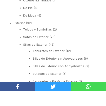
Objetos Iluminados
(1)
De Pie
(6)
De Mesa
(9)
Exterior
(92)
Toldos y Sombrillas
(2)
Sofás de Exterior
(20)
Sillas de Exterior
(45)
Taburetes de Exterior
(12)
Sillas de Exterior sin Apoyabrazos
(6)
Sillas de Exterior con Apoyabrazos
(2)
Butacas de Exterior
(6)
Banquetas y Poufs de Exterior
(19)
Reposeras
(6)
Mesas de Exterior
(19)
Mesas Auxiliares
(12)