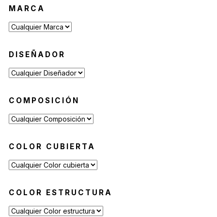
MARCA
Mesas Auxiliares
(12)
Mesas Altas
(7)
Contract
(29)
DISEÑADOR
Sofás de Espera
(9)
Sillas de Espera
(14)
Mobiliario para Hoteleria
(1)
COMPOSICIÓN
Bancas de Espera
(5)
COLOR CUBIERTA
COLOR ESTRUCTURA