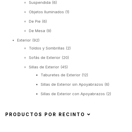
Suspendida
(6)
Objetos Iluminados
(1)
De Pie
(6)
De Mesa
(9)
Exterior
(92)
Toldos y Sombrillas
(2)
Sofás de Exterior
(20)
Sillas de Exterior
(45)
Taburetes de Exterior
(12)
Sillas de Exterior sin Apoyabrazos
(6)
Sillas de Exterior con Apoyabrazos
(2)
Butacas de Exterior
(6)
Banquetas y Poufs de Exterior
(19)
PRODUCTOS POR RECINTO
Reposeras
(6)
Mesas de Exterior
(19)