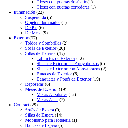
Closet con puertas de abatir
(1)
Closet con puertas correderas
(1)
Iluminación
(22)
Suspendida
(6)
Objetos Iluminados
(1)
De Pie
(6)
De Mesa
(9)
Exterior
(92)
Toldos y Sombrillas
(2)
Sofás de Exterior
(20)
Sillas de Exterior
(45)
Taburetes de Exterior
(12)
Sillas de Exterior sin Apoyabrazos
(6)
Sillas de Exterior con Apoyabrazos
(2)
Butacas de Exterior
(6)
Banquetas y Poufs de Exterior
(19)
Reposeras
(6)
Mesas de Exterior
(19)
Mesas Auxiliares
(12)
Mesas Altas
(7)
Contract
(29)
Sofás de Espera
(9)
Sillas de Espera
(14)
Mobiliario para Hoteleria
(1)
Bancas de Espera
(5)