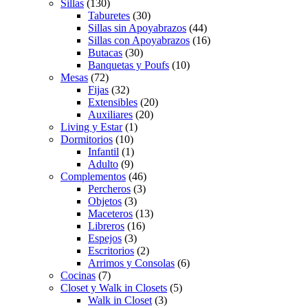
Sillas
(130)
Taburetes
(30)
Sillas sin Apoyabrazos
(44)
Sillas con Apoyabrazos
(16)
Butacas
(30)
Banquetas y Poufs
(10)
Mesas
(72)
Fijas
(32)
Extensibles
(20)
Auxiliares
(20)
Living y Estar
(1)
Dormitorios
(10)
Infantil
(1)
Adulto
(9)
Complementos
(46)
Percheros
(3)
Objetos
(3)
Maceteros
(13)
Libreros
(16)
Espejos
(3)
Escritorios
(2)
Arrimos y Consolas
(6)
Cocinas
(7)
Closet y Walk in Closets
(5)
Walk in Closet
(3)