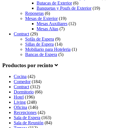
Butacas de Exterior
(6)
Banquetas y Poufs de Exterior
(19)
Reposeras
(6)
Mesas de Exterior
(19)
Mesas Auxiliares
(12)
Mesas Altas
(7)
Contract
(29)
Sofás de Espera
(9)
Sillas de Espera
(14)
Mobiliario para Hoteleria
(1)
Bancas de Espera
(5)
Productos por recinto
Cocina
(42)
Comedor
(184)
Contract
(312)
Dormitorio
(66)
Hotel
(196)
Living
(248)
Oficina
(146)
Recepciones
(42)
Sala de Espera
(163)
Sala de Reunión
(84)
Terraza
(112)