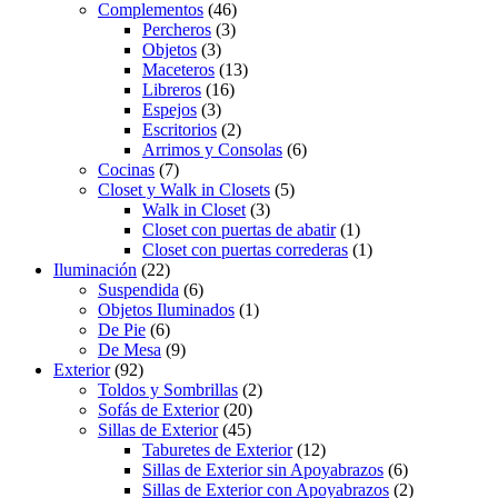
Complementos
(46)
Percheros
(3)
Objetos
(3)
Maceteros
(13)
Libreros
(16)
Espejos
(3)
Escritorios
(2)
Arrimos y Consolas
(6)
Cocinas
(7)
Closet y Walk in Closets
(5)
Walk in Closet
(3)
Closet con puertas de abatir
(1)
Closet con puertas correderas
(1)
Iluminación
(22)
Suspendida
(6)
Objetos Iluminados
(1)
De Pie
(6)
De Mesa
(9)
Exterior
(92)
Toldos y Sombrillas
(2)
Sofás de Exterior
(20)
Sillas de Exterior
(45)
Taburetes de Exterior
(12)
Sillas de Exterior sin Apoyabrazos
(6)
Sillas de Exterior con Apoyabrazos
(2)