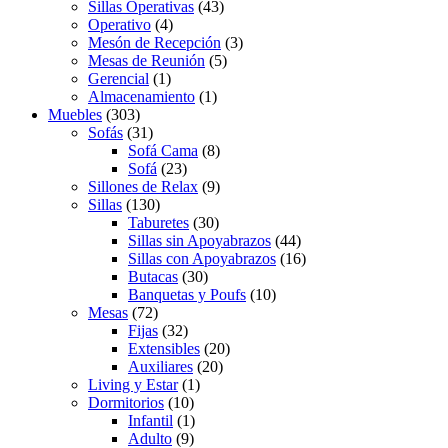
Sillas Operativas
(43)
Operativo
(4)
Mesón de Recepción
(3)
Mesas de Reunión
(5)
Gerencial
(1)
Almacenamiento
(1)
Muebles
(303)
Sofás
(31)
Sofá Cama
(8)
Sofá
(23)
Sillones de Relax
(9)
Sillas
(130)
Taburetes
(30)
Sillas sin Apoyabrazos
(44)
Sillas con Apoyabrazos
(16)
Butacas
(30)
Banquetas y Poufs
(10)
Mesas
(72)
Fijas
(32)
Extensibles
(20)
Auxiliares
(20)
Living y Estar
(1)
Dormitorios
(10)
Infantil
(1)
Adulto
(9)