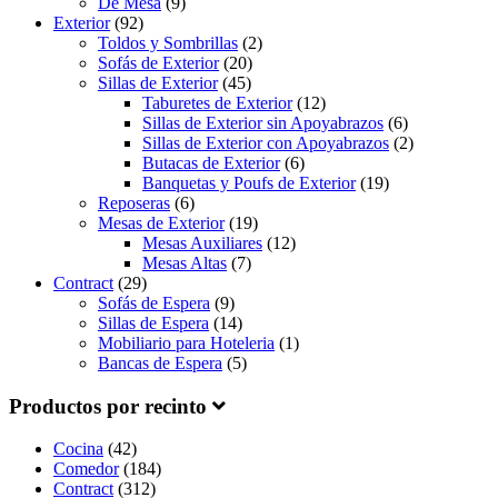
De Mesa
(9)
Exterior
(92)
Toldos y Sombrillas
(2)
Sofás de Exterior
(20)
Sillas de Exterior
(45)
Taburetes de Exterior
(12)
Sillas de Exterior sin Apoyabrazos
(6)
Sillas de Exterior con Apoyabrazos
(2)
Butacas de Exterior
(6)
Banquetas y Poufs de Exterior
(19)
Reposeras
(6)
Mesas de Exterior
(19)
Mesas Auxiliares
(12)
Mesas Altas
(7)
Contract
(29)
Sofás de Espera
(9)
Sillas de Espera
(14)
Mobiliario para Hoteleria
(1)
Bancas de Espera
(5)
Productos por recinto
Cocina
(42)
Comedor
(184)
Contract
(312)