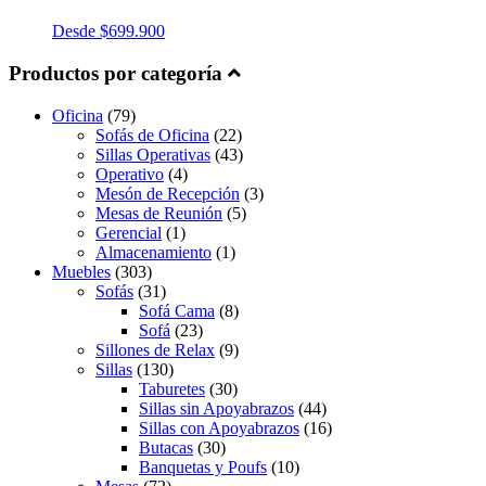
Desde
$
699.900
Productos por categoría
Oficina
(79)
Sofás de Oficina
(22)
Sillas Operativas
(43)
Operativo
(4)
Mesón de Recepción
(3)
Mesas de Reunión
(5)
Gerencial
(1)
Almacenamiento
(1)
Muebles
(303)
Sofás
(31)
Sofá Cama
(8)
Sofá
(23)
Sillones de Relax
(9)
Sillas
(130)
Taburetes
(30)
Sillas sin Apoyabrazos
(44)
Sillas con Apoyabrazos
(16)
Butacas
(30)
Banquetas y Poufs
(10)