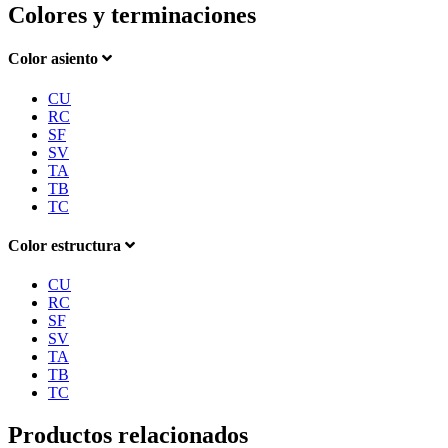
Colores y terminaciones
Color asiento
CU
RC
SF
SV
TA
TB
TC
Color estructura
CU
RC
SF
SV
TA
TB
TC
Productos relacionados