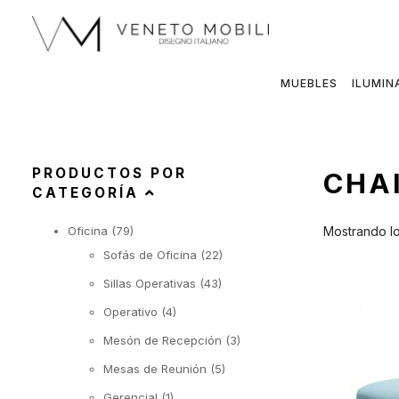
Saltar
al
contenido
MUEBLES
ILUMIN
PRODUCTOS POR
CHA
CATEGORÍA
Oficina
(79)
Mostrando lo
Sofás de Oficina
(22)
Sillas Operativas
(43)
Operativo
(4)
Mesón de Recepción
(3)
Mesas de Reunión
(5)
Gerencial
(1)