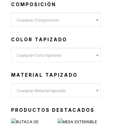
COMPOSICIÓN
Toldos y Sombrillas
(2)
Sofás de Exterior
(20)
Cualquier Composición
Sillas de Exterior
(45)
Taburetes de Exterior
(12)
COLOR TAPIZADO
Sillas de Exterior sin
Apoyabrazos
Cualquier Color tapizado
(6)
Sillas de Exterior con
Apoyabrazos
MATERIAL TAPIZADO
(2)
Cualquier Material tapizado
Butacas de Exterior
(6)
Banquetas y Poufs de
Exterior
PRODUCTOS DESTACADOS
(19)
Reposeras
(6)
Mesas de Exterior
(19)