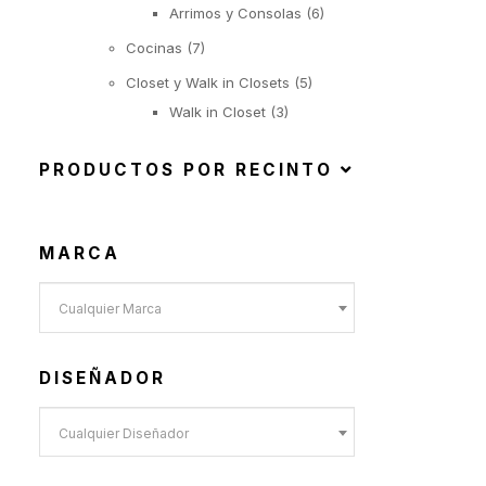
Arrimos y Consolas
(6)
Cocinas
(7)
Closet y Walk in Closets
(5)
Walk in Closet
(3)
Closet con puertas de
PRODUCTOS POR RECINTO
abatir
(1)
Closet con puertas
MARCA
correderas
(1)
Cualquier Marca
Iluminación
(22)
Suspendida
(6)
Objetos Iluminados
(1)
DISEÑADOR
De Pie
(6)
Cualquier Diseñador
De Mesa
(9)
Exterior
(92)