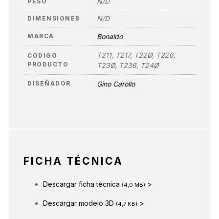
N/D
PESO
N/D
DIMENSIONES
MARCA
Bonaldo
T211, T217, T22Ø, T226,
CÓDIGO
PRODUCTO
T23Ø, T236, T24Ø
DISEÑADOR
Gino Carollo
FICHA TÉCNICA
Descargar ficha técnica
>
(4,0 MB)
Descargar modelo 3D
>
(4,7 KB)